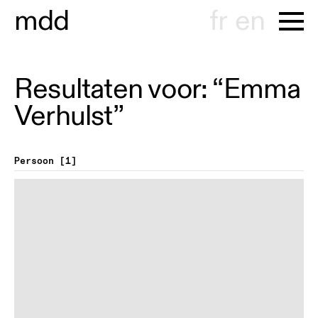
m
d
d
fr
en
Resultaten voor: “Emma
Verhulst”
Persoon
1