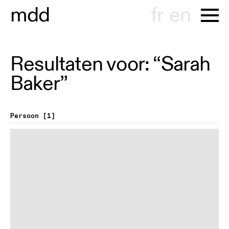
m
d
d
fr
en
Resultaten voor: “Sarah
Baker”
Persoon
1