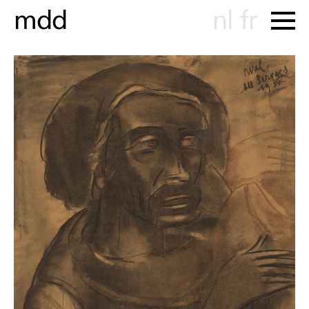
m
d
d
nl
fr