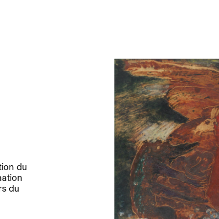
ns
tion du
nation
rs du