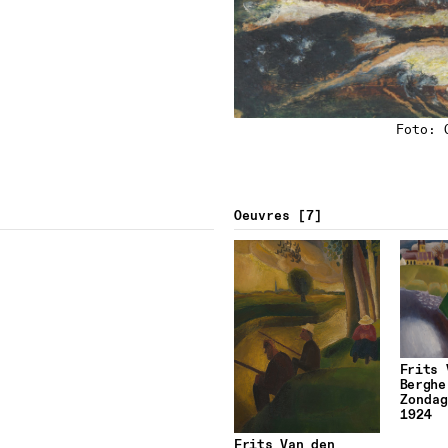
Foto: 
Oeuvres
7
Frits 
Berghe
Zondag
1924
Frits Van den