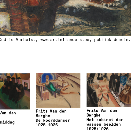
Cedric Verhelst, www.artinflanders.be, publiek domein.
Frits Van den
Frits Van den
Van den
Berghe
Berghe
Het kabinet der
De koorddanser
middag
wassen beelden
1925
-
1926
1925/1926