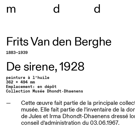
m
useum
d
hondt-
d
haene
Frits Van den Berghe
1883—1939
De sirene,
1928
peinture à l’huile
362 x 494 mm
Emplacement: en dépôt
Collection Musée Dhondt-Dhaenens
Cette œuvre fait partie de la principale collec
musée. Elle fait partie de l’inventaire de la do
de Jules et Irma Dhondt-Dhaenens dressé lo
conseil d’administration du 03.06.1967.